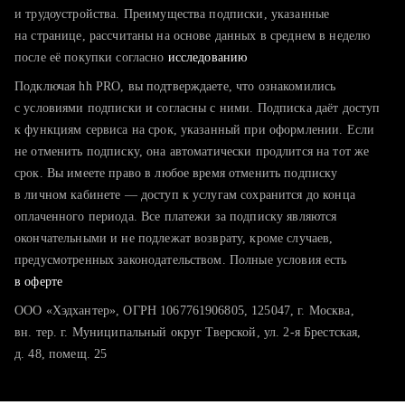
тратите много времени на поиск и вручную поднимаете
и трудоустройства. Преимущества подписки, указанные
резюме
на странице, рассчитаны на основе данных в среднем в неделю
после её покупки согласно
хотите сравнить себя с конкурентами и оценить шансы
исследованию
Подключая hh PRO, вы подтверждаете, что ознакомились
с условиями подписки и согласны с ними. Подписка даёт доступ
к функциям сервиса на срок, указанный при оформлении. Если
не отменить подписку, она автоматически продлится на тот же
срок. Вы имеете право в любое время отменить подписку
в личном кабинете — доступ к услугам сохранится до конца
оплаченного периода. Все платежи за подписку являются
окончательными и не подлежат возврату, кроме случаев,
предусмотренных законодательством. Полные условия есть
в оферте
ООО «Хэдхантер», ОГРН 1067761906805, 125047, г. Москва,
вн. тер. г. Муниципальный округ Тверской, ул. 2-я Брестская,
д. 48, помещ. 25