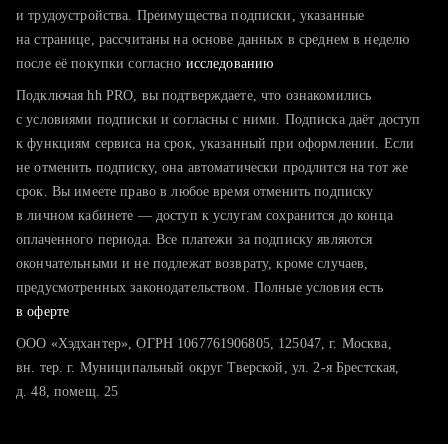
тратите много времени на поиск и вручную поднимаете
и трудоустройства. Преимущества подписки, указанные
резюме
на странице, рассчитаны на основе данных в среднем в неделю
после её покупки согласно
хотите сравнить себя с конкурентами и оценить шансы
исследованию
Подключая hh PRO, вы подтверждаете, что ознакомились
с условиями подписки и согласны с ними. Подписка даёт доступ
к функциям сервиса на срок, указанный при оформлении. Если
не отменить подписку, она автоматически продлится на тот же
срок. Вы имеете право в любое время отменить подписку
в личном кабинете — доступ к услугам сохранится до конца
оплаченного периода. Все платежи за подписку являются
окончательными и не подлежат возврату, кроме случаев,
предусмотренных законодательством. Полные условия есть
в оферте
ООО «Хэдхантер», ОГРН 1067761906805, 125047, г. Москва,
вн. тер. г. Муниципальный округ Тверской, ул. 2-я Брестская,
д. 48, помещ. 25