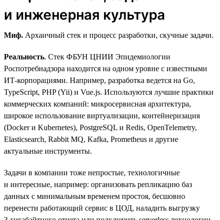
и инженерная культура
Миф.
Архаичный стек и процесс разработки, скучные задачи.
Реальность
. Стек ФБУН ЦНИИ Эпидемиологии
Роспотребнадзора находится на одном уровне с известными
ИТ-корпорациями. Например, разработка ведется на Go,
TypeScript, PHP (Yii) и Vue.js. Используются лучшие практики
коммерческих компаний: микросервисная архитектура,
широкое использование виртуализации, контейнеризация
(Docker и Kubernetes), PostgreSQL и Redis, OpenTelemetry,
Elasticsearch, Rabbit MQ, Kafka, Prometheus и другие
актуальные инструменты.
Задачи в компании тоже непростые, технологичные
и интересные, например: организовать репликацию баз
данных с минимальным временем простоя, бесшовно
перенести работающий сервис в ЦОД, наладить выгрузку
3‑гигабайтного отчета или подключить serverless-технологии.