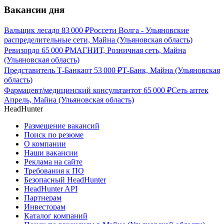
Вакансии дня
Вальщик леса
до
83 000
₽
Россети Волга - Ульяновские
распределительные сети, Майна (Ульяновская область)
Ревизор
до
65 000
₽
МАГНИТ, Розничная сеть, Майна
(Ульяновская область)
Представитель Т-Банка
от
53 000
₽
Т-Банк, Майна (Ульяновская
область)
Фармацевт/медицинский консультант
от
65 000
₽
Сеть аптек
Апрель, Майна (Ульяновская область)
HeadHunter
Размещение вакансий
Поиск по резюме
О компании
Наши вакансии
Реклама на сайте
Требования к ПО
Безопасный HeadHunter
HeadHunter API
Партнерам
Инвесторам
Каталог компаний