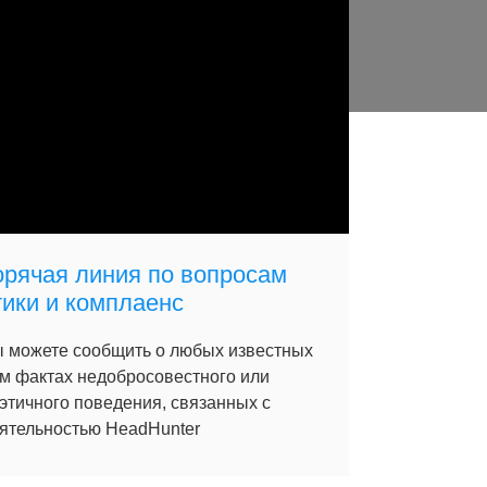
орячая линия по вопросам
тики и комплаенс
 можете сообщить о любых известных
м фактах недобросовестного или
этичного поведения, связанных с
ятельностью HeadHunter