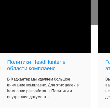
Политики HeadHunter в
Г
области комплаенс
э
В Хэдхантер мы уделяем большое
Вы
внимание комплаенс. Для этих целей в
ва
Компании разработаны Политики и
не
внутренние документы
де