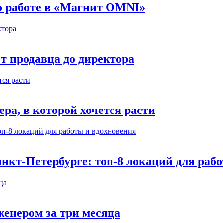
 о работе в «Магнит OMNI»
т продавца до директора
а, в которой хочется расти
нкт-Петербурге: топ-8 локаций для раб
енером за три месяца