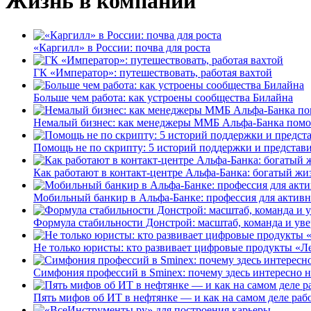
Жизнь в компании
«Каргилл» в России: почва для роста
ГК «Император»: путешествовать, работая вахтой
Больше чем работа: как устроены сообщества Билайна
Немалый бизнес: как менеджеры ММБ Альфа-Банка помо
Помощь не по скрипту: 5 историй поддержки и представ
Как работают в контакт-центре Альфа-Банка: богатый жи
Мобильный банкир в Альфа-Банке: профессия для актив
Формула стабильности Донстрой: масштаб, команда и уве
Не только юристы: кто развивает цифровые продукты «Ле
Симфония профессий в Sminex: почему здесь интересно н
Пять мифов об ИТ в нефтянке — и как на самом деле работ