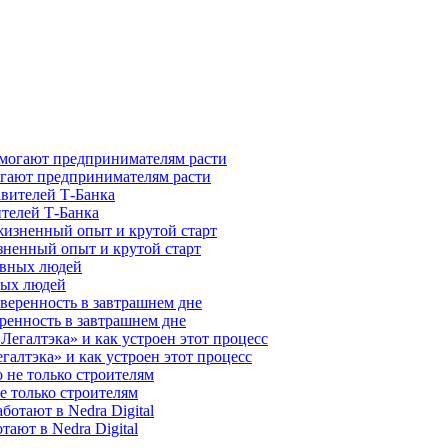
гают предпринимателям расти
ителей Т-Банка
зненный опыт и крутой старт
ных людей
ренность в завтрашнем дне
галтэка» и как устроен этот процесс
е только строителям
ают в Nedra Digital