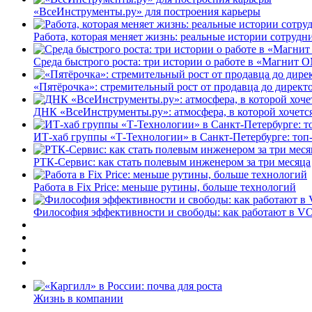
«ВсеИнструменты.ру» для построения карьеры
Работа, которая меняет жизнь: реальные истории сотруд
Среда быстрого роста: три истории о работе в «Магнит 
«Пятёрочка»: стремительный рост от продавца до директ
ДНК «ВсеИнструменты.ру»: атмосфера, в которой хочется
ИТ-хаб группы «Т-Технологии» в Санкт-Петербурге: топ
РТК-Сервис: как стать полевым инженером за три месяца
Работа в Fix Price: меньше рутины, больше технологий
Философия эффективности и свободы: как работают в V
Жизнь в компании