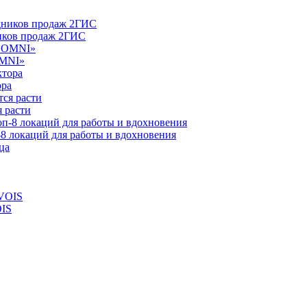
ников продаж 2ГИС
OMNI»
ора
 расти
-8 локаций для работы и вдохновения
OIS