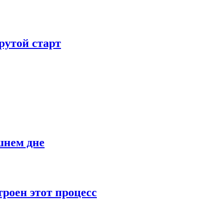
рутой старт
шнем дне
роен этот процесс