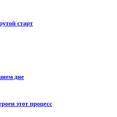
рутой старт
шнем дне
роен этот процесс