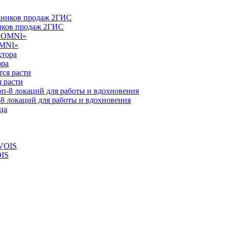
ников продаж 2ГИС
OMNI»
ора
 расти
-8 локаций для работы и вдохновения
OIS