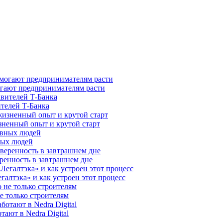
гают предпринимателям расти
ителей Т-Банка
зненный опыт и крутой старт
ных людей
ренность в завтрашнем дне
галтэка» и как устроен этот процесс
е только строителям
ают в Nedra Digital