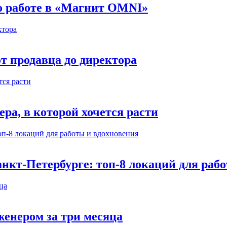
 о работе в «Магнит OMNI»
т продавца до директора
а, в которой хочется расти
нкт-Петербурге: топ-8 локаций для раб
енером за три месяца