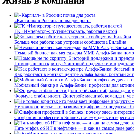
Жизнь в компании
«Каргилл» в России: почва для роста
ГК «Император»: путешествовать, работая вахтой
Больше чем работа: как устроены сообщества Билайна
Немалый бизнес: как менеджеры ММБ Альфа-Банка помо
Помощь не по скрипту: 5 историй поддержки и представ
Как работают в контакт-центре Альфа-Банка: богатый жи
Мобильный банкир в Альфа-Банке: профессия для актив
Формула стабильности Донстрой: масштаб, команда и уве
Не только юристы: кто развивает цифровые продукты «Ле
Симфония профессий в Sminex: почему здесь интересно н
Пять мифов об ИТ в нефтянке — и как на самом деле работ