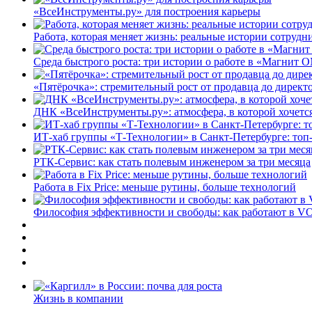
«ВсеИнструменты.ру» для построения карьеры
Работа, которая меняет жизнь: реальные истории сотруд
Среда быстрого роста: три истории о работе в «Магнит 
«Пятёрочка»: стремительный рост от продавца до директ
ДНК «ВсеИнструменты.ру»: атмосфера, в которой хочется
ИТ-хаб группы «Т-Технологии» в Санкт-Петербурге: топ
РТК-Сервис: как стать полевым инженером за три месяца
Работа в Fix Price: меньше рутины, больше технологий
Философия эффективности и свободы: как работают в V
Жизнь в компании