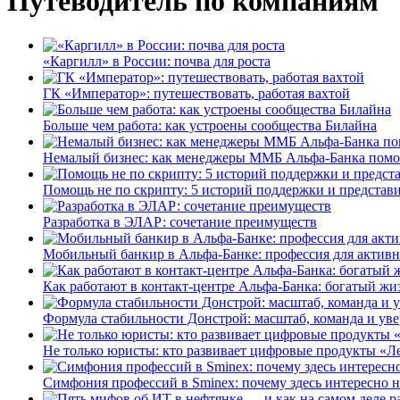
Путеводитель по компаниям
«Каргилл» в России: почва для роста
ГК «Император»: путешествовать, работая вахтой
Больше чем работа: как устроены сообщества Билайна
Немалый бизнес: как менеджеры ММБ Альфа-Банка помо
Помощь не по скрипту: 5 историй поддержки и представ
Разработка в ЭЛАР: сочетание преимуществ
Мобильный банкир в Альфа-Банке: профессия для актив
Как работают в контакт-центре Альфа-Банка: богатый жи
Формула стабильности Донстрой: масштаб, команда и уве
Не только юристы: кто развивает цифровые продукты «Ле
Симфония профессий в Sminex: почему здесь интересно н