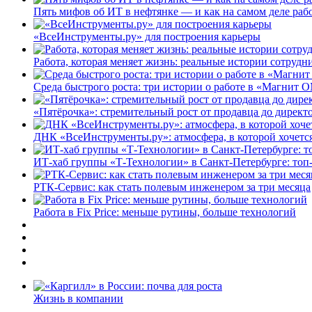
Пять мифов об ИТ в нефтянке — и как на самом деле работ
«ВсеИнструменты.ру» для построения карьеры
Работа, которая меняет жизнь: реальные истории сотруд
Среда быстрого роста: три истории о работе в «Магнит 
«Пятёрочка»: стремительный рост от продавца до директ
ДНК «ВсеИнструменты.ру»: атмосфера, в которой хочется
ИТ-хаб группы «Т-Технологии» в Санкт-Петербурге: топ
РТК-Сервис: как стать полевым инженером за три месяца
Работа в Fix Price: меньше рутины, больше технологий
Жизнь в компании