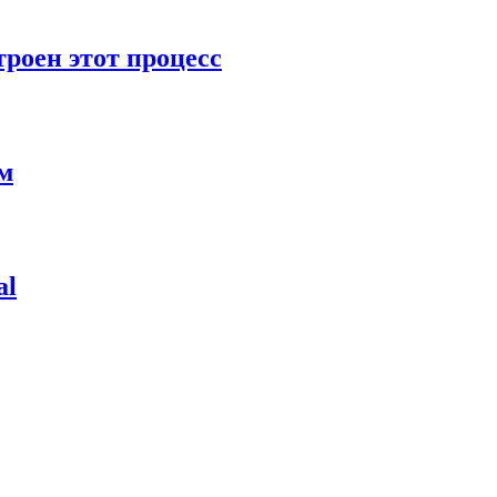
роен этот процесс
ям
al