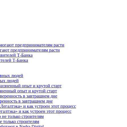
гают предпринимателям расти
ителей Т-Банка
ных людей
зненный опыт и крутой старт
ренность в завтрашнем дне
галтэка» и как устроен этот процесс
е только строителям