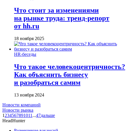
Что стоит за изменениями
на рынке труда: тренд-репорт
от hh.ru
18 ноября 2025
HR-беседы
Что такое человеко­центричность?
Как объяснить бизнесу
и разобраться самим
13 ноября 2024
Новости компаний
Новости рынка
1
2
3
4
5
6
7
8
9
10
11
...
47
дальше
HeadHunter
Размещение вакансий