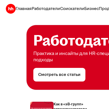
Главная
Работодатели
Соискатели
Бизнес
Прод
Работодат
Практика и инсайты для HR-спец
подходы
Смотреть все статьи
Как в «эВ-групп»