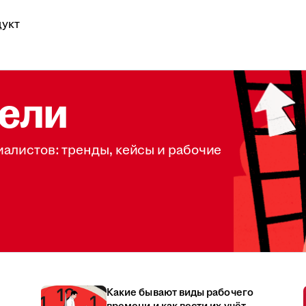
укт
ели
иалистов: тренды, кейсы и рабочие
Какие бывают виды рабочего