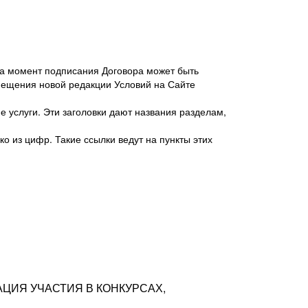
 на момент подписания Договора может быть
мещения новой редакции Условий на Сайте
 услуги. Эти заголовки дают названия разделам,
о из цифр. Такие ссылки ведут на пункты этих
антер», ИНН 7718620740, адрес: 125047,
одская территория Муниципальный округ
я улица, дом 48, помещ. 25
ых резюме с предложениями Соискателей
АЦИЯ УЧАСТИЯ В КОНКУРСАХ,
тра контактной информации Соискателя
тор сайтов: hh.ru, talantix.ru и других
 из Типов регистраций.
луг