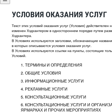
УСЛОВИЯ ОКАЗАНИЯ УСЛУГ
Текст этих условий оказания услуг (Условия) действителен
изменен Хэдхантером в одностороннем порядке путем раз
Хэдхантера.
В Условиях используются заголовки, обозначающие название
в которых описываются условия оказания услуг.
В Условиях используются ссылки на пункты, состоящие тольк
Условий.
1. ТЕРМИНЫ И ОПРЕДЕЛЕНИЯ
2. ОБЩИЕ УСЛОВИЯ
3. ИНФОРМАЦИОННЫЕ УСЛУГИ
1.1. Хэдхантер, или
Хэдхантер, ООО «Хэдх
4. РЕКЛАМНЫЕ УСЛУГИ
HeadHunter, или
г. Москва, внутригор
2.1. Типы и статусы регистрации
5. КОНСУЛЬТАЦИОННЫЕ УСЛУГИ
Исполнитель
Тверской,
2-я
Брестска
Типы регистрации
3.1. Предоставление доступа к базе данн
2.2. Активация услуг
6. КОНСУЛЬТАЦИОННЫЕ УСЛУГИ И ОРГАНИЗ
о трудоустройстве с возможностью просмо
Описание и активация
ЯРМАРКАХ И ПРОЧИХ МЕРОПРИЯТИЯХ
Хэдхантер — администра
2.1.1. Заказчику может быть присвоен один
4.0. Общие условия оказания рекламных ус