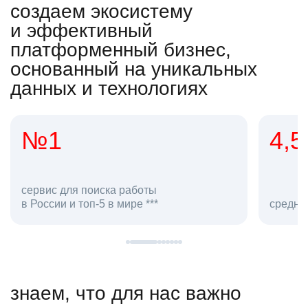
создаем экосистему
и эффективный
платформенный бизнес,
основанный на уникальных
данных и технологиях
4,5
20
сотруд
средняя оценка hh.ru как работодателя **
в hh.ru
знаем, что для нас важно