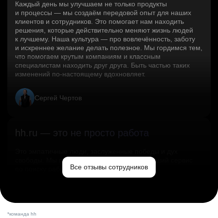
Каждый день мы улучшаем не только продукты
и процессы — мы создаём передовой опыт для наших
клиентов и сотрудников. Это помогает нам находить
решения, которые действительно меняют жизнь людей
к лучшему. Наша культура — про вовлечённость, заботу
и искреннее желание делать полезное. Мы гордимся тем,
что помогаем крутым компаниям и классным
специалистам находить друг друга. Быть частью таких
изменений по‑настоящему вдохновляет.
Сергей Чертов
hh.ru — это не просто работа
Это эмпатичные люди, заслуженные победы и дух
свободы. Мы помогаем миру и создаём лучший сервис
Все отзывы сотрудников
по поиску работы в стране.
Ольга Емельянова
*команда hh