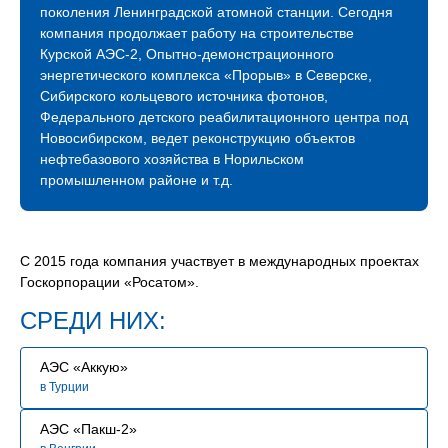
Компания растет, активно развивается и продолжает
поколения Ленинградской атомной станции. Сегодня
международное сотрудничество. Благодаря
компания продолжает работу на строительстве
профессионализму наших строителей мы успешно
Курской АЭС-2, Опытно-демонстрационного
строим и развиваем атомное будущее России.
энергетического комплекса «Прорыв» в Северске,
Сибирского кольцевого источника фотонов,
В связи с расширением географии и увеличением
Федерального детского реабилитационного центра под
количества объектов сегодня мы нуждаемся
Новосибирском, ведет реконструкцию объектов
в специалистах, знающих свое дело и готовых вместе
нефтебазового хозяйства в Норильском
строить сложные промышленные объекты.
промышленном районе и т.д.
Мы будем рады видеть Вас в нашей команде!
С 2015 года компания участвует в международных проектах
Госкорпорации «Росатом».
СРЕДИ НИХ:
АЭС «Аккую»
в Турции
АЭС «Пакш-2»