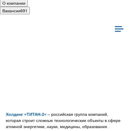
О компании
Вакансии
691
иальная ответственность
Культура
Холдинг «ТИТАН‑2»
– российская группа компаний,
которая строит сложные технологические объекты в сфере
атомной энергетики, науки, медицины, образования.