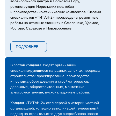
волейбольного центра в Сосновом Бору,
реконструкция Норильских нефтебаз
и производственно-технических комплексов. Силами
специалистов «ТИТАН‑2» произведены ремонтные
работы на атомных станциях в Смоленске, Удомле,
Ростове, Саратове и Нововоронеже.
Сейчас компания продолжает возведение следующей
очереди ЛАЭС – 7 и 8 блоков, градирни второго
ПОДРОБНЕЕ
энергоблока Курской АЭС, инновационный проект
ОДЭК «Прорыв» с реактором на быстрых нейтронах
в Северске, Центра коллективного пользования
«Сибирский кольцевой источник фотонов»
В состав холдинга входят организации,
в Новосибирске, инновационного центра обработки
специализирующиеся на разных аспектах процесса
данных «Иннополис» в Татарстане и прочих.
строительства: проектирование, производство
и поставка оборудования и стройматериалов,
С 2015 года холдинг «ТИТАН‑2» присутствует
дорожные, общестроительные, монтажные,
на международной арене атомных строек и на
электромонтажные, пусконаладочные работы.
сегодняшний день мы являемся генеральными
и ключевыми подрядчиками строительных площадок
Холдинг «ТИТАН‑2» стал первой в истории частной
АЭС «Аккую» в Турции, АЭС «Эль-Дабаа» в Египте,
организацией, успешно выполнившей генеральный
АЭС «Пакш-2» в Венгрии.
подряд на строительстве двух энергоблоков нового